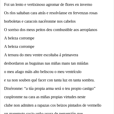
Foi un lento e vertixinoso agromar de flores en inverno
Os ríos saltaban cara atrás e resolvíanse en fervenzas rosas
borboletas e caracois nacéronme nos cabelos
O sorriso dos meus peitos deu combustible aos aeroplanos
A beleza corrompe
A beleza corrompe
A tersura do meu ventre escoltaba á primavera
desbordaron as buguinas nas miñas mans tan miúdas
o meu afago máis alto beliscou o meu ventrículo
e xa non souben qué facer con tanta luz en tanta sombra.
Dixéronme: “a túa propia arma será o teu propio castigo”
cuspíronme na cara as miñas propias virtudes neste
clube non admiten a rapazas cos beizos pintados de vermello
un maremoto sucio unha usura de perversión que