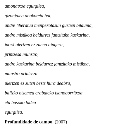
amonatxoa egurgilea,
gizonjalea anakoreta bat,
andre liberatua menpekotasun guztien bilduma,
andre mistikoa beldurrez jantzitako kaskarina,
inork ulertzen ez zuena aingeru,
printzesa munstro,
andre kaskarina beldurrez jantzitako mistikoa,
munstro printseza,
ulertzen ez zuten beste hura deabru,
balizko otsemea erabateko txanogorritxoa,
eta basoko bidea
egurgilea.
Profundidade de campo
, (2007)