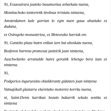
Ni, Essaouirara joateko basamortua zeharkatu nuena,
Mombachoko tontorretik tirolinaz irristatu nintzena,
Amsterdamen kale gorrian lo egin nuen gaua ahaztuko ez
dudana,
ez Ostrogeko monasterioa, ez Meteorako harriak ere.
Ni, Ganteko plaza baten erdian izen bat ahoskatu nuena,
Bosforon barrena promesaz jantzirik joan nintzena,
Auschwitzeko arratsalde harez geroztik lehengo bera izan ez
nintzena.
Ni,
Podgorica ingururaino ekialderantz gidatzen joan nintzena
Vatnajökull glaziarra elurretako motorrez korritu nuena,
ni, Saint-Denis karrikan bezain bakarrik sekula sentitu ez
nintzena