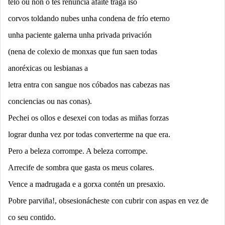
telo ou non o tes renuncia afaite traga iso
corvos toldando nubes unha condena de frío eterno
unha paciente galerna unha privada privación
(nena de colexio de monxas que fun saen todas
anoréxicas ou lesbianas a
letra entra con sangue nos cóbados nas cabezas nas
conciencias ou nas conas).
Pechei os ollos e desexei con todas as miñas forzas
lograr dunha vez por todas converterme na que era.
Pero a beleza corrompe. A beleza corrompe.
Arrecife de sombra que gasta os meus colares.
Vence a madrugada e a gorxa contén un presaxio.
Pobre parviña!, obsesionácheste con cubrir con aspas en vez de
co seu contido.