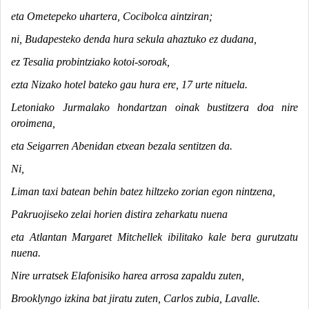
eta Ometepeko uhartera, Cocibolca aintziran;
ni, Budapesteko denda hura sekula ahaztuko ez dudana,
ez Tesalia probintziako kotoi-soroak,
ezta Nizako hotel bateko gau hura ere, 17 urte nituela.
Letoniako Jurmalako hondartzan oinak bustitzera doa nire
oroimena,
eta Seigarren Abenidan etxean bezala sentitzen da.
Ni,
Liman taxi batean behin batez hiltzeko zorian egon nintzena,
Pakruojiseko zelai horien distira zeharkatu nuena
eta Atlantan Margaret Mitchellek ibilitako kale bera gurutzatu
nuena.
Nire urratsek Elafonisiko harea arrosa zapaldu zuten,
Brooklyngo izkina bat jiratu zuten, Carlos zubia, Lavalle.