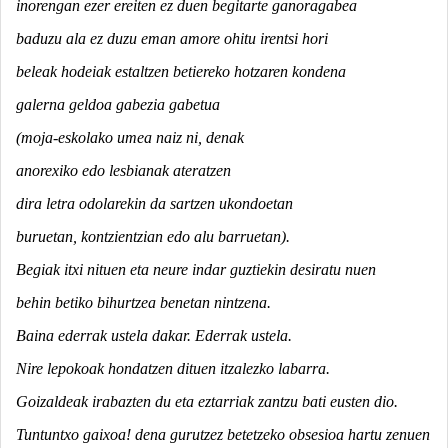
inorengan ezer ereiten ez duen begitarte ganoragabea
baduzu ala ez duzu eman amore ohitu irentsi hori
beleak hodeiak estaltzen betiereko hotzaren kondena
galerna geldoa gabezia gabetua
(moja-eskolako umea naiz ni, denak
anorexiko edo lesbianak ateratzen
dira letra odolarekin da sartzen ukondoetan
buruetan, kontzientzian edo alu barruetan).
Begiak itxi nituen eta neure indar guztiekin desiratu nuen
behin betiko bihurtzea benetan nintzena.
Baina ederrak ustela dakar. Ederrak ustela.
Nire lepokoak hondatzen dituen itzalezko labarra.
Goizaldeak irabazten du eta eztarriak zantzu bati eusten dio.
Tuntuntxo gaixoa! dena gurutzez betetzeko obsesioa hartu zenuen