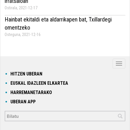
irratsaioan
Ostirala, 2021-12-17
Hainbat ekitaldi eta aldarrikapen bat, Txillardegi
omentzeko
Osteguna, 2021-12-16
Nabig
ireki
HITZEN UBERAN
edo
EUSKAL IDAZLEEN ELKARTEA
itxi
HARREMANETARAKO
UBERAN APP