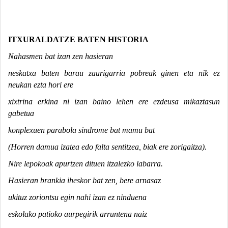
ITXURALDATZE BATEN HISTORIA
Nahasmen bat izan zen hasieran
neskatxa baten barau zaurigarria pobreak ginen eta nik ez
neukan ezta hori ere
xixtrina erkina ni izan baino lehen ere ezdeusa mikaztasun
gabetua
konplexuen parabola sindrome bat mamu bat
(Horren damua izatea edo falta sentitzea, biak ere zorigaitza).
Nire lepokoak apurtzen dituen itzalezko labarra.
Hasieran brankia iheskor bat zen, bere arnasaz
ukituz zoriontsu egin nahi izan ez ninduena
eskolako patioko aurpegirik arruntena naiz