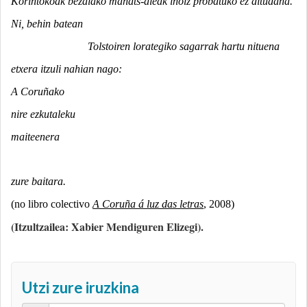
Korintokoak bezalako mahats-aleak inoiz probatuko ez ditudana.
Ni, behin batean
Tolstoiren lorategiko sagarrak hartu nituena
etxera itzuli nahian nago:
A Coruñako
nire ezkutaleku
maiteenera
zure baitara.
(no libro colectivo
A Coruña á luz das letras
, 2008)
(Itzultzailea: Xabier Mendiguren Elizegi).
Utzi zure iruzkina