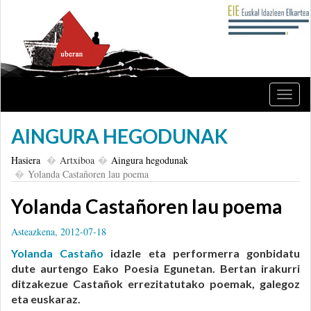
Nabig
ireki
edo
AINGURA HEGODUNAK
itxi
Hasiera
Artxiboa
Aingura hegodunak
Yolanda Castañoren lau poema
Yolanda Castañoren lau poema
Asteazkena, 2012-07-18
Yolanda Castaño
idazle eta performerra gonbidatu
dute aurtengo Eako Poesia Egunetan. Bertan irakurri
ditzakezue Castañok errezitatutako poemak, galegoz
eta euskaraz.