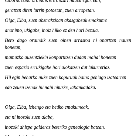
sobornaezina oraindik ere altzari hauen egurrean,
geratzen diren lurrin-potoetan, zuen arropetan.
Olga, Elba, zuen abstrakzioan akasgabeak emakume
anonimo, ukigabe, inoiz hilko ez den hori bezala.
Bero dago oraindik zuen oinen arrastoa ni onartzen nauen
honetan,
mamuzko ausentziekin konpartitzen dudan mahai honetan
zuen espazio errukigabe hori alokatzen dut lukurreriaz.
Hil egin beharko nuke zuen kopuruak baino gehiago izatearren
edo zeuen izenak hil nahi nituzke, labankadaka.
Olga, Elba, lehengo eta betiko emakumeak,
eta ni inozoki zuen alaba,
inozoki ahizpa galderaz beteriko genealogia batean.