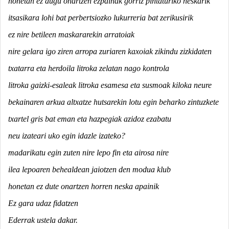
honetan ez dugu onartzen ezpainak gorriz pintaturiko neskarik
itsasikara lohi bat perbertsiozko lukurreria bat zerikusirik
ez nire betileen maskararekin arratoiak
nire gelara igo ziren arropa zuriaren kaxoiak zikindu zizkidaten
txatarra eta herdoila litroka zelatan nago kontrola
litroka gaizki-esaleak litroka esamesa eta susmoak kiloka neure
bekainaren arkua altxatze hutsarekin lotu egin beharko zintuzkete
txartel gris bat eman eta hazpegiak azidoz ezabatu
neu izateari uko egin idazle izateko?
madarikatu egin zuten nire lepo fin eta airosa nire
ilea lepoaren behealdean jaiotzen den modua klub
honetan ez dute onartzen horren neska apainik
Ez gara udaz fidatzen
Ederrak ustela dakar.