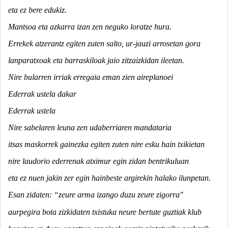
eta ez bere edukiz.
Mantsoa eta azkarra izan zen neguko loratze hura.
Errekek atzerantz egiten zuten salto, ur-jauzi arrosetan gora
lanparatxoak eta barraskiloak jaio zitzaizkidan ileetan.
Nire bularren irriak erregaia eman zien aireplanoei
Ederrak ustela dakar
Ederrak ustela
Nire sabelaren leuna zen udaberriaren mandataria
itsas maskorrek gainezka egiten zuten nire esku hain txikietan
nire laudorio ederrenak atximur egin zidan bentrikuluan
eta ez nuen jakin zer egin hainbeste argirekin halako ilunpetan.
Esan zidaten
: “zeure arma izango duzu zeure zigorra"
aurpegira bota zizkidaten txistuka neure bertute guztiak klub