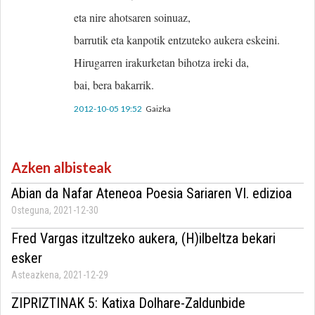
eta nire ahotsaren soinuaz,
barrutik eta kanpotik entzuteko aukera eskeini.
Hirugarren irakurketan bihotza ireki da,
bai, bera bakarrik.
2012-10-05 19:52
Gaizka
Azken albisteak
Abian da Nafar Ateneoa Poesia Sariaren VI. edizioa
Osteguna, 2021-12-30
Fred Vargas itzultzeko aukera, (H)ilbeltza bekari
esker
Asteazkena, 2021-12-29
ZIPRIZTINAK 5: Katixa Dolhare-Zaldunbide