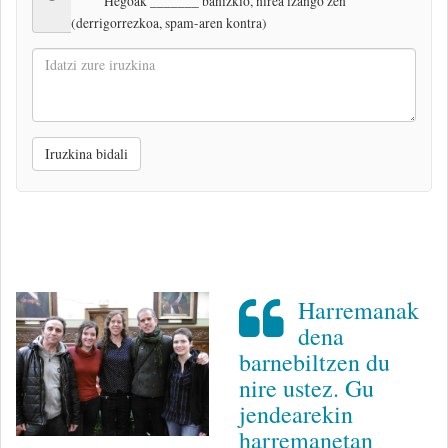
"Hegoak _______ banizkio, nirea izango zen"
(derrigorrezkoa, spam-aren kontra)
Idatzi
zure
iruzkina
Iruzkina bidali
Harremanak
dena
barnebiltzen du
nire ustez. Gu
jendearekin
harremanetan