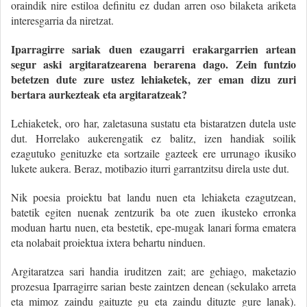
oraindik nire estiloa definitu ez dudan arren oso bilaketa ariketa
interesgarria da niretzat.
Iparragirre sariak duen ezaugarri erakargarrien artean
segur aski argitaratzearena berarena dago. Zein funtzio
betetzen dute zure ustez lehiaketek, zer eman dizu zuri
bertara aurkezteak eta argitaratzeak?
Lehiaketek, oro har, zaletasuna sustatu eta bistaratzen dutela uste
dut. Horrelako aukerengatik ez balitz, izen handiak soilik
ezagutuko genituzke eta sortzaile gazteek ere urrunago ikusiko
lukete aukera. Beraz, motibazio iturri garrantzitsu direla uste dut.
Nik poesia proiektu bat landu nuen eta lehiaketa ezagutzean,
batetik egiten nuenak zentzurik ba ote zuen ikusteko erronka
moduan hartu nuen, eta bestetik, epe-mugak lanari forma ematera
eta nolabait proiektua ixtera behartu ninduen.
Argitaratzea sari handia iruditzen zait; are gehiago, maketazio
prozesua Iparragirre sarian beste zaintzen denean (sekulako arreta
eta mimoz zaindu gaituzte gu eta zaindu dituzte gure lanak).