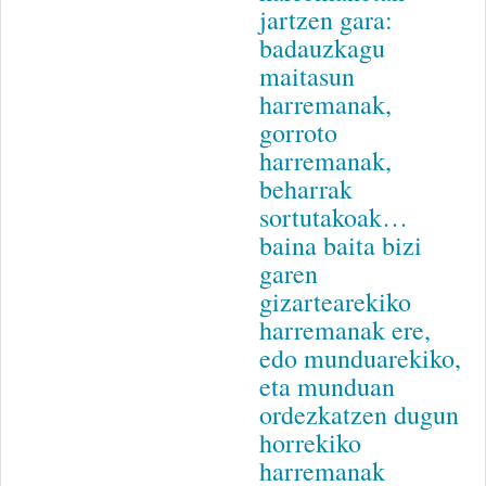
jartzen gara:
badauzkagu
maitasun
harremanak,
gorroto
harremanak,
beharrak
sortutakoak…
baina baita bizi
garen
gizartearekiko
harremanak ere,
edo munduarekiko,
eta munduan
ordezkatzen dugun
horrekiko
harremanak