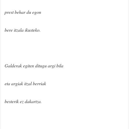
prest behar du egon
bere itzala ikusteko.
Galderak egiten ditugu argi bila
eta argiak itzal berriak
besterik ez dakartza.