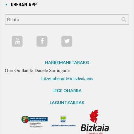
UBERAN APP
HARREMANETARAKO
Oier Guillan & Danele Sarriugarte
hitzenuberan@idazleak.eus
LEGE OHARRA
LAGUNTZAILEAK