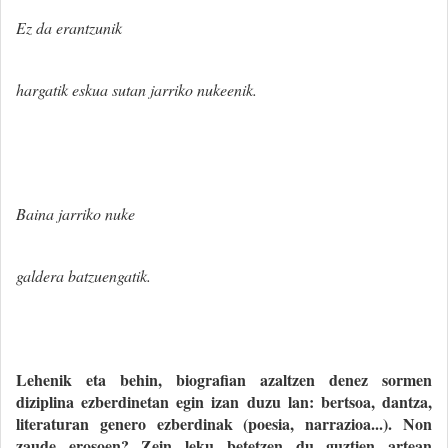
Ez da erantzunik
hargatik eskua sutan jarriko nukeenik.
Baina jarriko nuke
galdera batzuengatik.
Lehenik eta behin, biografian azaltzen denez sormen
diziplina ezberdinetan egin izan duzu lan: bertsoa, dantza,
literaturan genero ezberdinak (poesia, narrazioa...). Non
zaude erosoen? Zein leku betetzen du guztien artean