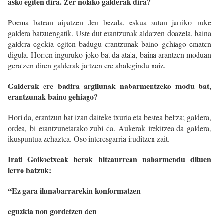
asko egiten dira. Zer nolako galderak dira?
Poema batean aipatzen den bezala, eskua sutan jarriko nuke
galdera batzuengatik. Uste dut erantzunak aldatzen doazela, baina
galdera egokia egiten badugu erantzunak baino gehiago ematen
digula. Horren inguruko joko bat da atala, baina arantzen moduan
geratzen diren galderak jartzen ere ahalegindu naiz.
Galderak ere badira argilunak nabarmentzeko modu bat,
erantzunak baino gehiago?
Hori da, erantzun bat izan daiteke txuria eta bestea beltza; galdera,
ordea, bi erantzunetarako zubi da. Aukerak irekitzea da galdera,
ikuspuntua zehaztea. Oso interesgarria iruditzen zait.
Irati Goikoetxeak berak hitzaurrean nabarmendu dituen
lerro batzuk:
“Ez gara ilunabarrarekin konformatzen
eguzkia non gordetzen den