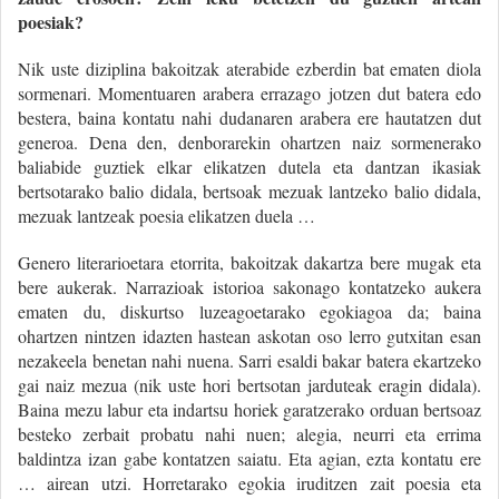
poesiak?
Nik uste diziplina bakoitzak aterabide ezberdin bat ematen diola
sormenari. Momentuaren arabera errazago jotzen dut batera edo
bestera, baina kontatu nahi dudanaren arabera ere hautatzen dut
generoa. Dena den, denborarekin ohartzen naiz sormenerako
baliabide guztiek elkar elikatzen dutela eta dantzan ikasiak
bertsotarako balio didala, bertsoak mezuak lantzeko balio didala,
mezuak lantzeak poesia elikatzen duela …
Genero literarioetara etorrita, bakoitzak dakartza bere mugak eta
bere aukerak. Narrazioak istorioa sakonago kontatzeko aukera
ematen du, diskurtso luzeagoetarako egokiagoa da; baina
ohartzen nintzen idazten hastean askotan oso lerro gutxitan esan
nezakeela benetan nahi nuena. Sarri esaldi bakar batera ekartzeko
gai naiz mezua (nik uste hori bertsotan jarduteak eragin didala).
Baina mezu labur eta indartsu horiek garatzerako orduan bertsoaz
besteko zerbait probatu nahi nuen; alegia, neurri eta errima
baldintza izan gabe kontatzen saiatu. Eta agian, ezta kontatu ere
… airean utzi. Horretarako egokia iruditzen zait poesia eta