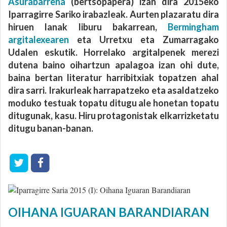
Asurabarrena
(bertsopapera) izan dira 2015eko
Iparragirre Sariko irabazleak. Aurten plazaratu dira
hiruen lanak liburu bakarrean,
Bermingham
argitalexearen
eta Urretxu eta Zumarragako
Udalen eskutik. Horrelako argitalpenek merezi
dutena baino oihartzun apalagoa izan ohi dute,
baina bertan literatur harribitxiak topatzen ahal
dira sarri. Irakurleak harrapatzeko eta asaldatzeko
moduko testuak topatu ditugu ale honetan topatu
ditugunak, kasu. Hiru protagonistak elkarrizketatu
ditugu banan-banan.
OIHANA IGUARAN BARANDIARAN