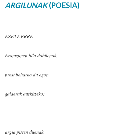
ARGILUNAK
(POESIA)
EZETZ ERRE
Erantzunen bila dabilenak,
prest beharko du egon
galderak aurkitzeko;
argia pizten duenak,