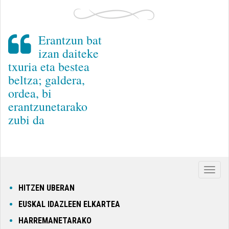
Erantzun bat
izan daiteke
txuria eta bestea
beltza; galdera,
ordea, bi
erantzunetarako
zubi da
Nabig
ireki
HITZEN UBERAN
edo
EUSKAL IDAZLEEN ELKARTEA
itxi
HARREMANETARAKO