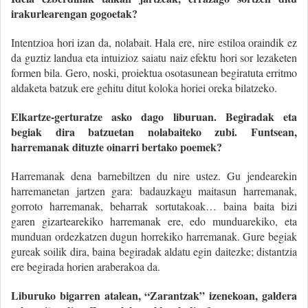
irakurlearengan gogoetak?
Intentzioa hori izan da, nolabait. Hala ere, nire estiloa oraindik ez
da guztiz landua eta intuizioz saiatu naiz efektu hori sor lezaketen
formen bila. Gero, noski, proiektua osotasunean begiratuta erritmo
aldaketa batzuk ere gehitu ditut koloka horiei oreka bilatzeko.
Elkartze-gerturatze asko dago liburuan. Begiradak eta
begiak dira batzuetan nolabaiteko zubi. Funtsean,
harremanak dituzte oinarri bertako poemek?
Harremanak dena barnebiltzen du nire ustez. Gu jendearekin
harremanetan jartzen gara: badauzkagu maitasun harremanak,
gorroto harremanak, beharrak sortutakoak… baina baita bizi
garen gizartearekiko harremanak ere, edo munduarekiko, eta
munduan ordezkatzen dugun horrekiko harremanak. Gure begiak
gureak soilik dira, baina begiradak aldatu egin daitezke; distantzia
ere begirada horien araberakoa da.
Liburuko bigarren atalean, “Zarantzak” izenekoan, galdera