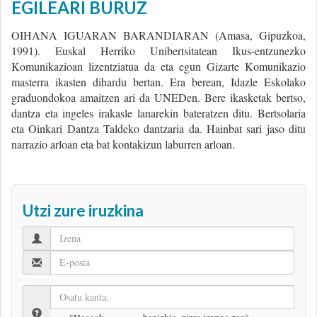
EGILEARI BURUZ
OIHANA IGUARAN BARANDIARAN (Amasa, Gipuzkoa,
1991). Euskal Herriko Unibertsitatean Ikus-entzunezko
Komunikazioan lizentziatua da eta egun Gizarte Komunikazio
masterra ikasten dihardu bertan. Era berean, Idazle Eskolako
graduondokoa amaitzen ari da UNEDen. Bere ikasketak bertso,
dantza eta ingeles irakasle lanarekin bateratzen ditu. Bertsolaria
eta Oinkari Dantza Taldeko dantzaria da. Hainbat sari jaso ditu
narrazio arloan eta bat kontakizun laburren arloan.
Utzi zure iruzkina