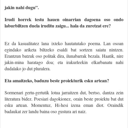
jakin nahi dugu”.
Irudi horrek testu hauen oinarrian dagoena oso ondo
laburbiltzen duela iruditu zaigu... hala da zuretzat ere?
Ez da kasualitatez lana ixteko hautatutako poema. Lan osoan
egindako ariketa biltzeko esaldi bat sortzen saiatu nintzen.
Erantzun batzuk oso politak dira, ilunabarrak bezala. Haatik, nire
jakin-mina haratago doa; eta irakurleekin elkarbanatu nahi
dudalako jo dut pluralera.
Eta amaitzeko, baduzu beste proiekturik esku artean?
Sormenari gertu-gertutik lotua jarraitzen dut, bertso, dantza zein
literatura bidez. Poesiari dagokionez, orain beste proiektu bat dut
esku artean. Momentuz, Hi-hesi izena eman diot. Oraindik
badaukat zer landu baina oso gustura ari naiz.