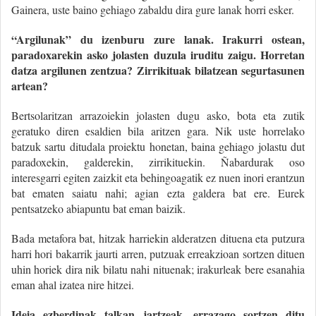
Gainera, uste baino gehiago zabaldu dira gure lanak horri esker.
“Argilunak” du izenburu zure lanak. Irakurri ostean,
paradoxarekin asko jolasten duzula iruditu zaigu. Horretan
datza argilunen zentzua? Zirrikituak bilatzean segurtasunen
artean?
Bertsolaritzan arrazoiekin jolasten dugu asko, bota eta zutik
geratuko diren esaldien bila aritzen gara. Nik uste horrelako
batzuk sartu ditudala proiektu honetan, baina gehiago jolastu dut
paradoxekin, galderekin, zirrikituekin. Ñabardurak oso
interesgarri egiten zaizkit eta behingoagatik ez nuen inori erantzun
bat ematen saiatu nahi; agian ezta galdera bat ere. Eurek
pentsatzeko abiapuntu bat eman baizik.
Bada metafora bat, hitzak harriekin alderatzen dituena eta putzura
harri hori bakarrik jaurti arren, putzuak erreakzioan sortzen dituen
uhin horiek dira nik bilatu nahi nituenak; irakurleak bere esanahia
eman ahal izatea nire hitzei.
Ideia ezberdinak talkan jartzeak, errazago sortzen ditu