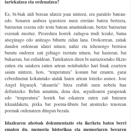
tartekatzea eta ordenatzea?
Ez, bi-biak aldi berean idatziz joan nintzen, era paralelo batean-
edo. Senaren arabera igarotzen nuen errelato batera bertzera,
batzuetan eszena edo testu batean amaitutakoan, bertze batzuetan
eszenak moztuz. Prozedura horrek zailagoa irudi lezake, baina
atseginago edo anitzago bihurtu zidan lana. Orokorrean, zatiak
dauden ordenean idatzi nituen; nahiz eta lehenengo bertsioa
burutu ondoren zati gehiago txertatu nituen, bai hasieran, bai
bukaeran, bai erdialdean. Tartekatzen diren bi narrazioetako fikzio
zatien eta saiakera zatien artean nolabaiteko hari finak ezartzen
saiatu nintzen, hots, “tenperatura” komun bat ematen, garai
ezberdinetan kokatutako atalak haien artean lotzeko asmoz. Jose
Angel Irigarayk “akuarela” hitza erabili zuen nobela hau
definitzeko. Behin amaituta, dena den, argudioaren garapenak
edo “tenperatura” horiek bai eskatzen zuten zati batzuen
lekualdaketa, pixka bat poema-liburu bat atontzeko tenorean
poemak ordenatzen ditugun bezala.
Idazlearen ahotsak dokumentazio eta ikerketa baten berri
ematen du, memoria historikoa eta memoriaren beraren