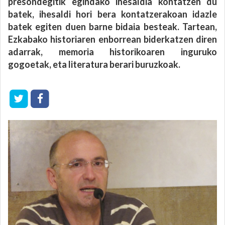
presondegitik egindako ihesaldia kontatzen du
batek, ihesaldi hori bera kontatzerakoan idazle
batek egiten duen barne bidaia besteak. Tartean,
Ezkabako historiaren enborrean biderkatzen diren
adarrak, memoria historikoaren inguruko
gogoetak, eta literatura berari buruzkoak.