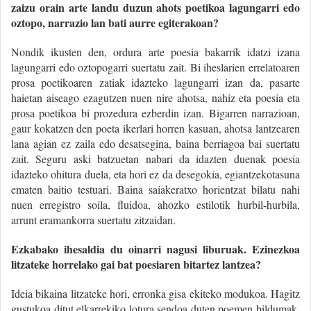
zaizu orain arte landu duzun ahots poetikoa lagungarri edo
oztopo, narrazio lan bati aurre egiterakoan?
Nondik ikusten den, ordura arte poesia bakarrik idatzi izana
lagungarri edo oztopogarri suertatu zait. Bi iheslarien errelatoaren
prosa poetikoaren zatiak idazteko lagungarri izan da, pasarte
haietan aiseago ezagutzen nuen nire ahotsa, nahiz eta poesia eta
prosa poetikoa bi prozedura ezberdin izan. Bigarren narrazioan,
gaur kokatzen den poeta ikerlari horren kasuan, ahotsa lantzearen
lana agian ez zaila edo desatsegina, baina berriagoa bai suertatu
zait. Seguru aski batzuetan nabari da idazten duenak poesia
idazteko ohitura duela, eta hori ez da desegokia, egiantzekotasuna
ematen baitio testuari. Baina saiakeratxo horientzat bilatu nahi
nuen erregistro soila, fluidoa, ahozko estilotik hurbil-hurbila,
arrunt eramankorra suertatu zitzaidan.
Ezkabako ihesaldia du oinarri nagusi liburuak. Ezinezkoa
litzateke horrelako gai bat poesiaren bitartez lantzea?
Ideia bikaina litzateke hori, erronka gisa ekiteko modukoa. Hagitz
gustukoa ditut elkarrekiko lotura sendoa duten poemen bildumak.