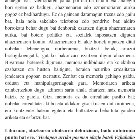
ahalegin bat. Memoriaren patua porrota da baldin eta ahalegin
hori egiten ez badugu, ahazmenaren edo ezmemoriaren aurka
gogoz ez badihardugu. Ez da gainean daramagun tresna edo gailu
bat, hala nola sakelako telefonoa edo pendrive bat; aldiro
borrokatu behar dugu bai denborak ezartzen digun ahazmenaren
aurka, bai botere politiko eta sozialek inposatzen diguten
ahazmenaren kontra. Ahazmenaren bi alde horiek aipatzen ditut
nobelan: lehenengoa, norberarena; bizitzak berak, arrazoi
biologikoengatik, gutako bakoitzari ezartzen digun ahazmena.
Bigarrena, botereek digutena, memoria indibiduala eta kolektiboa
ezabatzen eta husten baitigute, beraien neurriko errealitatea
jendearen gogoan txertatuz. Zenbat eta memoria gehiago galdu,
orduan eta manipulagarriagoak gara. Memoriaren ariketa
ezinbertzekoa dugu, adinean sartu ahala ohartzen naiz memoria
baizik ez garela. Giza memoria ez da errealitate pasibo bat;
nobelan errealitate aktibo eta aldakor gisa ikusten dut oroimena,
era kontziente batean egitera eta bultzatzera behartuta gauden
ariketa eta esfortzu bat.
Liburuan, idazlearen ahotsaren definizioan, bada autoironia
puntu bat ere.
“Hedapen urriko poemen idazle batek Ezkabako