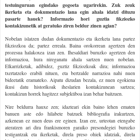
testuinguruan egindako gogoeta ugarirekin. Zuk zeuk
ikerketa eta dokumentazio lana egin ahala idatzi dituzu
pasarte hauek? Informazio hori guztia fikziozko
kontakizunetik at geratuko ziren beldur zinen agian?
Nobelan islatzen dudan dokumentazio eta ikerketa lana partez
fikziozkoa da; partez erreala. Baina orokorrean agertzen den
prozesua halakoxea izan zen. Ihesaldiari buruzko agertzen den
informazioa, hura nireganatu ahala sartzen nuen nobelan.
Elkarrizketak, adibidez, guztiz fikziozkoak dira; informazioa
txertatzeko erabili nituen, eta bertzalde narrazioa nahi nuen
bideetatik eramateko. Aipatu dizudan bezala, ez nuen egokiena
ikusi datu historikoak iheslarien kontakizunean sartzea;
kontakizun horrek hagitzez subjektiboa izan behar baitzuen.
Nire beldurra hauxe zen; idazteari ekin baino lehen ematen
banuen aste edo hilabete batzuek bibliografia irakurtzen,
azkenean ez nuen deus ere eginen. Izan ere, urteotan etengabe
ateratzen ari dira frankismoren garaiko presondegiei buruzko
testigantzak eta ikerketak, direla preso ohiek idatziak, direla