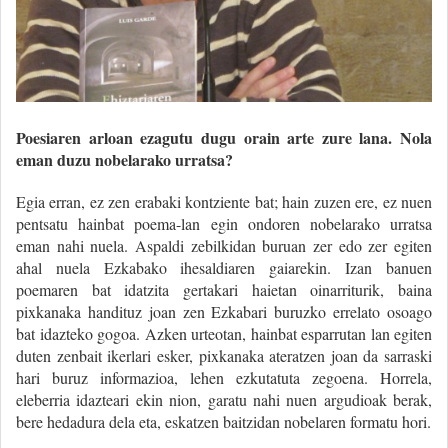
Poesiaren arloan ezagutu dugu orain arte zure lana. Nola
eman duzu nobelarako urratsa?
Egia erran, ez zen erabaki kontziente bat; hain zuzen ere, ez nuen
pentsatu hainbat poema-lan egin ondoren nobelarako urratsa
eman nahi nuela. Aspaldi zebilkidan buruan zer edo zer egiten
ahal nuela Ezkabako ihesaldiaren gaiarekin. Izan banuen
poemaren bat idatzita gertakari haietan oinarriturik, baina
pixkanaka handituz joan zen Ezkabari buruzko errelato osoago
bat idazteko gogoa. Azken urteotan, hainbat esparrutan lan egiten
duten zenbait ikerlari esker, pixkanaka ateratzen joan da sarraski
hari buruz informazioa, lehen ezkutatuta zegoena. Horrela,
eleberria idazteari ekin nion, garatu nahi nuen argudioak berak,
bere hedadura dela eta, eskatzen baitzidan nobelaren formatu hori.