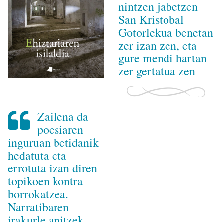
nintzen jabetzen
San Kristobal
Gotorlekua benetan
zer izan zen, eta
gure mendi hartan
zer gertatua zen
Zailena da
poesiaren
inguruan betidanik
hedatuta eta
errotuta izan diren
topikoen kontra
borrokatzea.
Narratibaren
irakurle anitzek