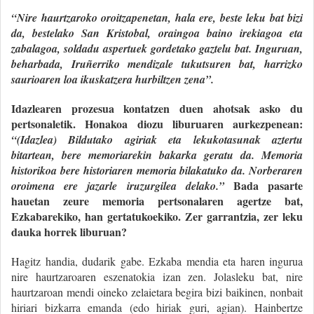
“Nire haurtzaroko oroitzapenetan, hala ere, beste leku bat bizi
da, bestelako San Kristobal, oraingoa baino irekiagoa eta
zabalagoa, soldadu aspertuek gordetako gaztelu bat. Inguruan,
beharbada, Iruñerriko mendizale tukutsuren bat, harrizko
saurioaren loa ikuskatzera hurbiltzen zena”.
Idazlearen prozesua kontatzen duen ahotsak asko du
pertsonaletik. Honakoa diozu liburuaren aurkezpenean:
“(Idazlea) Bildutako agiriak eta lekukotasunak aztertu
bitartean, bere memoriarekin bakarka geratu da. Memoria
historikoa bere historiaren memoria bilakatuko da. Norberaren
Bada pasarte
oroimena ere jazarle iruzurgilea delako.”
hauetan zeure memoria pertsonalaren agertze bat,
Ezkabarekiko, han gertatukoekiko. Zer garrantzia, zer leku
dauka horrek liburuan?
Hagitz handia, dudarik gabe. Ezkaba mendia eta haren ingurua
nire haurtzaroaren eszenatokia izan zen. Jolasleku bat, nire
haurtzaroan mendi oineko zelaietara begira bizi baikinen, nonbait
hiriari bizkarra emanda (edo hiriak guri, agian). Hainbertze