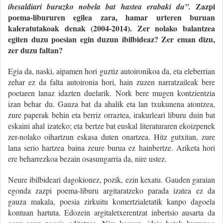
Zazpi
ihesaldiari buruzko nobela bat hastea erabaki du”.
poema-libururen egilea zara, hamar urteren buruan
kaleratutakoak denak (2004-2014). Zer nolako balantzea
egiten duzu poesian egin duzun ibilbideaz? Zer eman dizu,
zer duzu faltan?
Egia da, naski, aipamen hori guztiz autoironikoa da, eta eleberrian
zehar ez da falta autoironia hori, hain zuzen narratzaileak bere
poetaren lanaz idazten duelarik. Nork bere mugen kontzientzia
izan behar du. Gauza bat da ahalik eta lan txukunena atontzea,
zure paperak behin eta berriz orraztea, irakurleari liburu duin bat
eskaini ahal izateko; eta bertze bat euskal literaturaren ekoizpenek
zer-nolako oihartzun eskasa duten onartzea. Hitz gutxitan, zure
lana serio hartzea baina zeure burua ez hainbertze. Ariketa hori
ere beharrezkoa bezain osasungarria da, nire ustez.
Neure ibilbideari dagokionez, pozik, ezin kexatu. Gauden garaian
egonda zazpi poema-liburu argitaratzeko parada izatea ez da
gauza makala, poesia zirkuitu komertzialetatik kanpo dagoela
kontuan hartuta. Edozein argitaletxerentzat inbertsio ausarta da