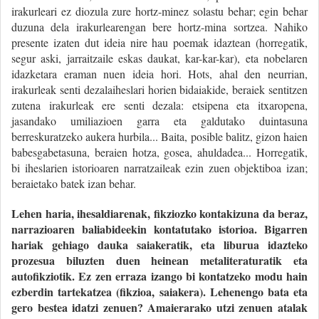
irakurleari ez diozula zure hortz-minez solastu behar; egin behar
duzuna dela irakurlearengan bere hortz-mina sortzea. Nahiko
presente izaten dut ideia nire hau poemak idaztean (horregatik,
segur aski, jarraitzaile eskas daukat, kar-kar-kar), eta nobelaren
idazketara eraman nuen ideia hori. Hots, ahal den neurrian,
irakurleak senti dezalaiheslari horien bidaiakide, beraiek sentitzen
zutena irakurleak ere senti dezala: etsipena eta itxaropena,
jasandako umiliazioen garra eta galdutako duintasuna
berreskuratzeko aukera hurbila... Baita, posible balitz, gizon haien
babesgabetasuna, beraien hotza, gosea, ahuldadea... Horregatik,
bi iheslarien istorioaren narratzaileak ezin zuen objektiboa izan;
beraietako batek izan behar.
Lehen haria, ihesaldiarenak, fikziozko kontakizuna da beraz,
narrazioaren baliabideekin kontatutako istorioa. Bigarren
hariak gehiago dauka saiakeratik, eta liburua idazteko
prozesua biluzten duen heinean metaliteraturatik eta
autofikziotik. Ez zen erraza izango bi kontatzeko modu hain
ezberdin tartekatzea (fikzioa, saiakera). Lehenengo bata eta
gero bestea idatzi zenuen? Amaierarako utzi zenuen atalak