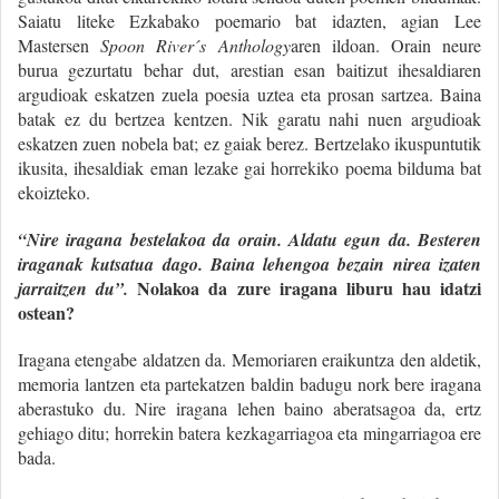
Saiatu liteke Ezkabako poemario bat idazten, agian Lee
Mastersen
Spoon River´s
Anthology
aren ildoan. Orain neure
burua gezurtatu behar dut, arestian esan baitizut ihesaldiaren
argudioak eskatzen zuela poesia uztea eta prosan sartzea. Baina
batak ez du bertzea kentzen. Nik garatu nahi nuen argudioak
eskatzen zuen nobela bat; ez gaiak berez. Bertzelako ikuspuntutik
ikusita, ihesaldiak eman lezake gai horrekiko poema bilduma bat
ekoizteko.
“Nire iragana bestelakoa da orain. Aldatu egun da. Besteren
iraganak kutsatua dago. Baina lehengoa bezain nirea izaten
Nolakoa da zure iragana liburu hau idatzi
jarraitzen du”.
ostean?
Iragana etengabe aldatzen da. Memoriaren eraikuntza den aldetik,
memoria lantzen eta partekatzen baldin badugu nork bere iragana
aberastuko du. Nire iragana lehen baino aberatsagoa da, ertz
gehiago ditu; horrekin batera kezkagarriagoa eta mingarriagoa ere
bada.