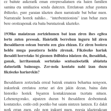
ez baitute aukerarik eman errepresaliatuen eta haien familien
samina eta umiliazioa senda daitezen. Errelatoan zehar gustura
ibiltzeko, gure garaian idazten duen narratzaile bat behar nuen.
Narratzaile horrek nahiko... “interbentzionista” izan behar zuen
bere oroitzapenak eta baita burutazioak idazteko.
1938ko maiatzean zortziehunen bat izan ziren ihes egitea
lortu zuten presoak. Haietatik berrehun inguru hil ziren
ihesaldiaren ostean burutu zen giza ehizan. Ez ziren bostera
heldu muga pasatzera heldu zirenak. Fikziozko hariak
ihesaldi horretako bi gizonen ibilbidea islatzen du, ihesaldiak,
gauak, larritasunak sortutako sentsazioetatik abiatuta
datuetatik bainoago. Zer-nola kontatu nahi izan duzu
fikziozko hariarekin?
Ihesaldiaren zertzelada erreal batzuk ematera behartua nengoen,
irakurleak errelatoa zertaz ari den jakin dezan, baina datu
historiko horiek bigarren kontakizunean txertatu nituen.
Lehenengorako, aipatzen duzun bi ihesaldiren desbenturak
kontatzeko, estilo erdi poetiko bat saiatu nintzen lantzen. Ez dakit
nork erran zuen, edo non irakurri nuen, poesia idazterakoan