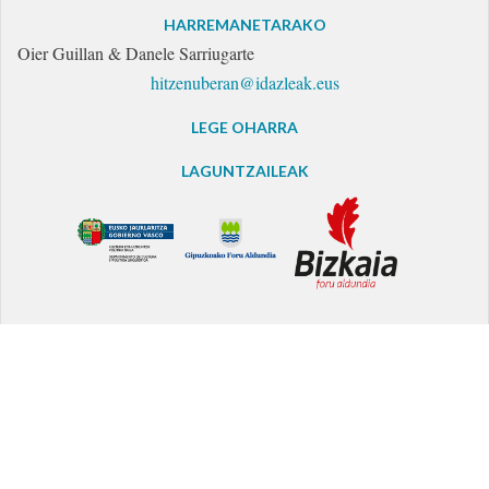
HARREMANETARAKO
Oier Guillan & Danele Sarriugarte
hitzenuberan@idazleak.eus
LEGE OHARRA
LAGUNTZAILEAK