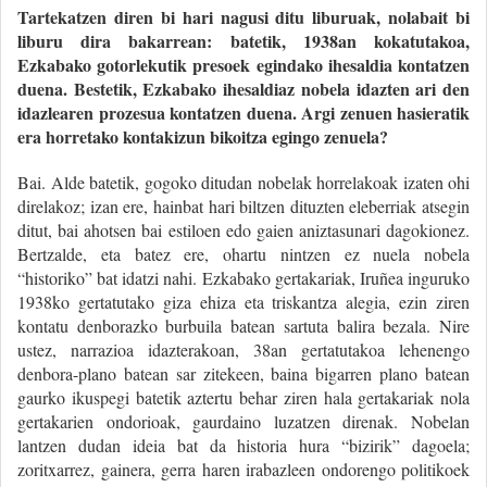
Tartekatzen diren bi hari nagusi ditu liburuak, nolabait bi
liburu dira bakarrean: batetik, 1938an kokatutakoa,
Ezkabako gotorlekutik presoek egindako ihesaldia kontatzen
duena. Bestetik, Ezkabako ihesaldiaz nobela idazten ari den
idazlearen prozesua kontatzen duena. Argi zenuen hasieratik
era horretako kontakizun bikoitza egingo zenuela?
Bai. Alde batetik, gogoko ditudan nobelak horrelakoak izaten ohi
direlakoz; izan ere, hainbat hari biltzen dituzten eleberriak atsegin
ditut, bai ahotsen bai estiloen edo gaien aniztasunari dagokionez.
Bertzalde, eta batez ere, ohartu nintzen ez nuela nobela
“historiko” bat idatzi nahi. Ezkabako gertakariak, Iruñea inguruko
1938ko gertatutako giza ehiza eta triskantza alegia, ezin ziren
kontatu denborazko burbuila batean sartuta balira bezala. Nire
ustez, narrazioa idazterakoan, 38an gertatutakoa lehenengo
denbora-plano batean sar zitekeen, baina bigarren plano batean
gaurko ikuspegi batetik aztertu behar ziren hala gertakariak nola
gertakarien ondorioak, gaurdaino luzatzen direnak. Nobelan
lantzen dudan ideia bat da historia hura “bizirik” dagoela;
zoritxarrez, gainera, gerra haren irabazleen ondorengo politikoek