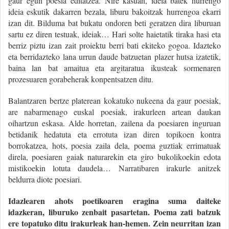
gaur egun poesia editatzea. Nire kasuan, ideia batek hurrengo
ideia eskutik dakarren bezala, liburu bakoitzak hurrengoa ekarri
izan dit. Bilduma bat bukatu ondoren beti geratzen dira liburuan
sartu ez diren testuak, ideiak… Hari solte haietatik tiraka hasi eta
berriz piztu izan zait proiektu berri bati ekiteko gogoa. Idazteko
eta berridazteko lana urrun daude batzuetan plazer hutsa izatetik,
baina lan bat amaitua eta argitaratua ikusteak sormenaren
prozesuaren gorabeherak konpentsatzen ditu.
Balantzaren bertze platerean kokatuko nukeena da gaur poesiak,
are nabarmenago euskal poesiak, irakurleen artean daukan
oihartzun eskasa. Alde horretan, zailena da poesiaren inguruan
betidanik hedatuta eta errotuta izan diren topikoen kontra
borrokatzea, hots, poesia zaila dela, poema guztiak errimatuak
direla, poesiaren gaiak naturarekin eta giro bukolikoekin edota
mistikoekin lotuta daudela… Narratibaren irakurle anitzek
beldurra diote poesiari.
Idazlearen ahots poetikoaren eragina suma daiteke
idazkeran, liburuko zenbait pasartetan. Poema zati batzuk
ere topatuko ditu irakurleak han-hemen. Zein neurritan izan