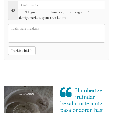
"Hegoak _______ banizkio, nirea izango zen"
(derrigorrezkoa, spam-aren kontra)
Idatzi
zure
iruzkina
Iruzkina bidali
Hainbertze
iruindar
bezala, urte anitz
pasa ondoren hasi