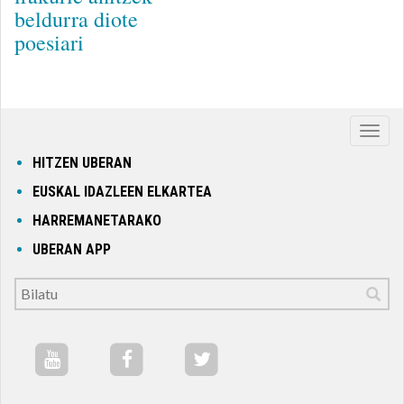
beldurra diote
poesiari
Nabig
ireki
HITZEN UBERAN
edo
EUSKAL IDAZLEEN ELKARTEA
itxi
HARREMANETARAKO
UBERAN APP