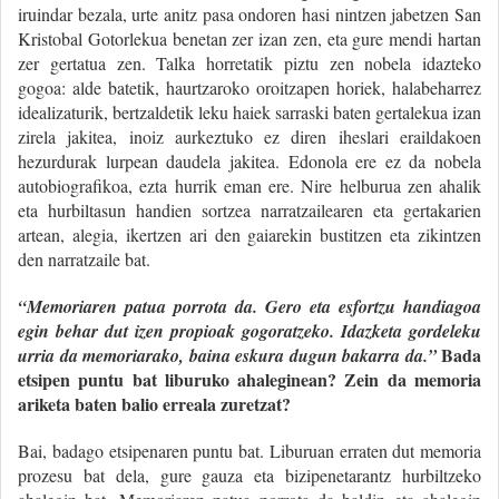
iruindar bezala, urte anitz pasa ondoren hasi nintzen jabetzen San
Kristobal Gotorlekua benetan zer izan zen, eta gure mendi hartan
zer gertatua zen. Talka horretatik piztu zen nobela idazteko
gogoa: alde batetik, haurtzaroko oroitzapen horiek, halabeharrez
idealizaturik, bertzaldetik leku haiek sarraski baten gertalekua izan
zirela jakitea, inoiz aurkeztuko ez diren iheslari eraildakoen
hezurdurak lurpean daudela jakitea. Edonola ere ez da nobela
autobiografikoa, ezta hurrik eman ere. Nire helburua zen ahalik
eta hurbiltasun handien sortzea narratzailearen eta gertakarien
artean, alegia, ikertzen ari den gaiarekin bustitzen eta zikintzen
den narratzaile bat.
“Memoriaren patua porrota da. Gero eta esfortzu handiagoa
egin behar dut izen propioak gogoratzeko. Idazketa gordeleku
Bada
urria da memoriarako, baina eskura dugun bakarra da.”
etsipen puntu bat liburuko ahaleginean? Zein da memoria
ariketa baten balio erreala zuretzat?
Bai, badago etsipenaren puntu bat. Liburuan erraten dut memoria
prozesu bat dela, gure gauza eta bizipenetarantz hurbiltzeko