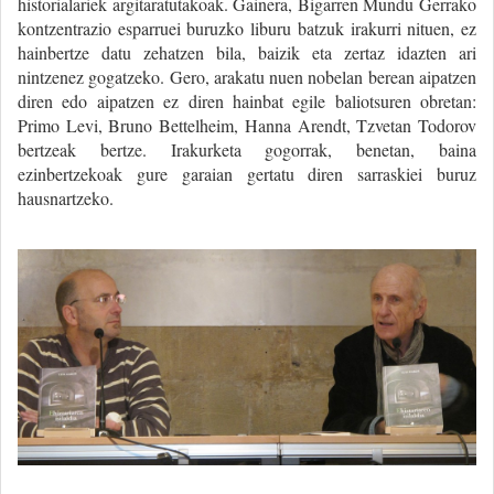
historialariek argitaratutakoak. Gainera, Bigarren Mundu Gerrako
kontzentrazio esparruei buruzko liburu batzuk irakurri nituen, ez
hainbertze datu zehatzen bila, baizik eta zertaz idazten ari
nintzenez gogatzeko. Gero, arakatu nuen nobelan berean aipatzen
diren edo aipatzen ez diren hainbat egile baliotsuren obretan:
Primo Levi, Bruno Bettelheim, Hanna Arendt, Tzvetan Todorov
bertzeak bertze. Irakurketa gogorrak, benetan, baina
ezinbertzekoak gure garaian gertatu diren sarraskiei buruz
hausnartzeko.