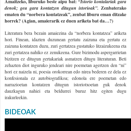
Amaitzeko, liburuko beste aipu bat:
“Istorio kontalariak gara
Zenbaterako
denok; geu gara kontatzen ditugun istorioak”.
ematen du “norbera kontatzeak”, zenbat liburu eman ditzake
horrek? (Agian, amaierarik ez duen ariketa bat da…?)
Literatura bera bezain amaiezina da “norbera kontatzea” ariketa
hori. Finean, idazten duzunean gertatu zaizuna eta gertatu ez
zaizuna kontatzen duzu, zuri gertatzea gustatuko litzaizukeena eta
zuri gertatzea nahiko ez zenukeena. Gure bizimodu aspergarrietan
bizitzen ez ditugun gertakariak asmatzen ditugu literaturan. Beti
zehazten diot inguruko jendeari nire poemetan agertzen den “ni”
hori ez naizela ni, poesia orokorrean edo nirea bederen ez dela ez
konfesionala ez autobiografikoa; edonola ere poemetan edo
narrazioetan kontatzen ditugun istoriotxoetan guk denok
dauzkagun nahiei eta beldurrei buruz hitz egiten dugu
irakurleekin.
BIDEOAK