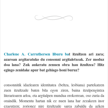
Charlene A. Carruthersen liburu ba
t itzultzen ari zara;
azaroan argitaratuko du consonni argitaletxeak. Zer moduz
doa lana? Zuk aukeratu zenuen obra hau itzultzea? Hitz
egingo zenidake apur bat gehiago honi buruz?
consonnitik idazlearen identitatea (beltza, lesbiana) partekatzen
zuen itzultzaile baten bila egon ziren, baina itzulpengintza
literarioaren arloa, eta argitalpen mundua orokorrean, oso zuria da
oraindik. Momentu hartan nik ez nuen lana har zezakeen inor
ezagutzen; zorionez nire itzultzaile sarea zabaldu da azken