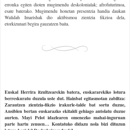
erronka egiten dioten mugimendu deskolonialak; afrofuturimoa,
esate baterako. Mugimendu honetan presentzia handia daukan
Walidah Imarishak dio aktibismoa zientzia fikzioa dela,
etorkizunari begira gauzatzen baita.
Euskal Herrira itzultzearekin batera, euskararekiko lotura
berreskuratu duzula uste dut. Hainbat egitasmotan zabiltza:
Zarautzen zientzia-fikzio irakurle-talde bat sortu duzue,
Ansiblen bertan euskarazko ekitaldi gehiago antolatu duzue
aurten. Mayi Pelot idazlearen omenezko mahai-inguruan
parte hartu zenuen… Kontatuko didazu nola bizi dituzun