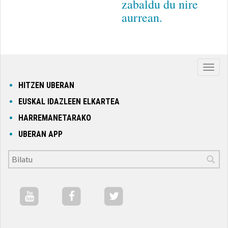
zabaldu du nire
aurrean.
Nabig
ireki
HITZEN UBERAN
edo
EUSKAL IDAZLEEN ELKARTEA
itxi
HARREMANETARAKO
UBERAN APP