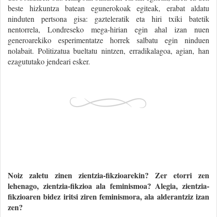
beste hizkuntza batean egunerokoak egiteak, erabat aldatu
ninduten pertsona gisa: gazteleratik eta hiri txiki batetik
nentorrela, Londreseko mega-hirian egin ahal izan nuen
generoarekiko esperimentatze horrek salbatu egin ninduen
nolabait. Politizatua bueltatu nintzen, erradikalagoa, agian, han
ezagututako jendeari esker.
Noiz zaletu zinen zientzia-fikzioarekin? Zer etorri zen
lehenago, zientzia-fikzioa ala feminismoa? Alegia, zientzia-
fikzioaren bidez iritsi ziren feminismora, ala alderantziz izan
zen?