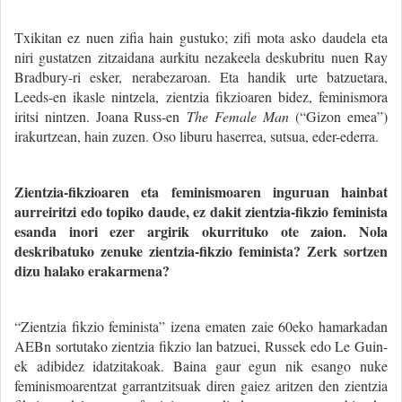
Txikitan ez nuen zifia hain gustuko; zifi mota asko daudela eta
niri gustatzen zitzaidana aurkitu nezakeela deskubritu nuen Ray
Bradbury-ri esker, nerabezaroan. Eta handik urte batzuetara,
Leeds-en ikasle nintzela, zientzia fikzioaren bidez, feminismora
iritsi nintzen. Joana Russ-en
The Female Man
(“Gizon emea”)
irakurtzean, hain zuzen. Oso liburu haserrea, sutsua, eder-ederra.
Zientzia-fikzioaren eta feminismoaren inguruan hainbat
aurreiritzi edo topiko daude, ez dakit zientzia-fikzio feminista
esanda inori ezer argirik okurrituko ote zaion. Nola
deskribatuko zenuke zientzia-fikzio feminista? Zerk sortzen
dizu halako erakarmena?
“Zientzia fikzio feminista” izena ematen zaie 60eko hamarkadan
AEBn sortutako zientzia fikzio lan batzuei, Russek edo Le Guin-
ek adibidez idatzitakoak. Baina gaur egun nik esango nuke
feminismoarentzat garrantzitsuak diren gaiez aritzen den zientzia