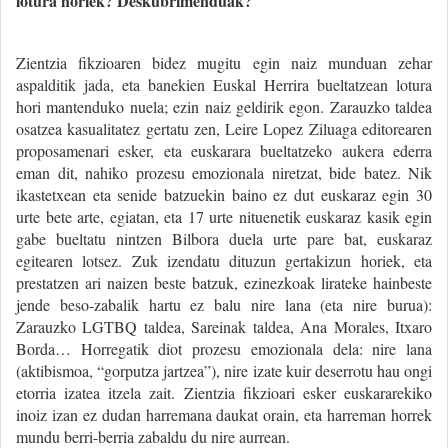
lotura horiek? Deskubrimenduak?
Zientzia fikzioaren bidez mugitu egin naiz munduan zehar
aspalditik jada, eta banekien Euskal Herrira bueltatzean lotura
hori mantenduko nuela; ezin naiz geldirik egon. Zarauzko taldea
osatzea kasualitatez gertatu zen, Leire Lopez Ziluaga editorearen
proposamenari esker, eta euskarara bueltatzeko aukera ederra
eman dit, nahiko prozesu emozionala niretzat, bide batez. Nik
ikastetxean eta senide batzuekin baino ez dut euskaraz egin 30
urte bete arte, egiatan, eta 17 urte nituenetik euskaraz kasik egin
gabe bueltatu nintzen Bilbora duela urte pare bat, euskaraz
egitearen lotsez. Zuk izendatu dituzun gertakizun horiek, eta
prestatzen ari naizen beste batzuk, ezinezkoak lirateke hainbeste
jende beso-zabalik hartu ez balu nire lana (eta nire burua):
Zarauzko LGTBQ taldea, Sareinak taldea, Ana Morales, Itxaro
Borda… Horregatik diot prozesu emozionala dela: nire lana
(aktibismoa, “gorputza jartzea”), nire izate kuir deserrotu hau ongi
etorria izatea itzela zait. Zientzia fikzioari esker euskararekiko
inoiz izan ez dudan harremana daukat orain, eta harreman horrek
mundu berri-berria zabaldu du nire aurrean.