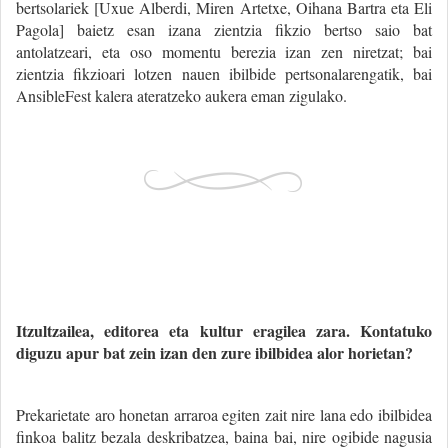
bertsolariek [Uxue Alberdi, Miren Artetxe, Oihana Bartra eta Eli
Pagola] baietz esan izana zientzia fikzio bertso saio bat
antolatzeari, eta oso momentu berezia izan zen niretzat; bai
zientzia fikzioari lotzen nauen ibilbide pertsonalarengatik, bai
AnsibleFest kalera ateratzeko aukera eman zigulako.
Itzultzailea, editorea eta kultur eragilea zara. Kontatuko
diguzu apur bat zein izan den zure ibilbidea alor horietan?
Prekarietate aro honetan arraroa egiten zait nire lana edo ibilbidea
finkoa balitz bezala deskribatzea, baina bai, nire ogibide nagusia