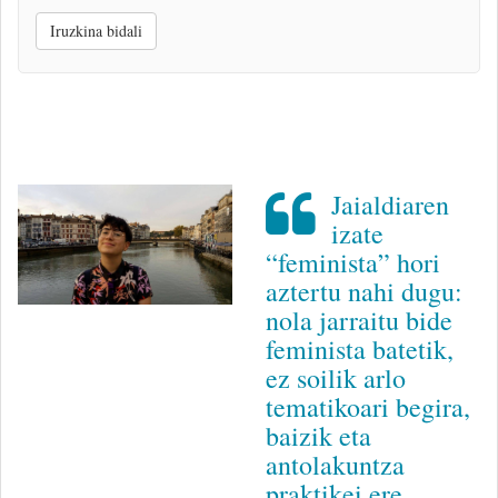
Iruzkina bidali
Jaialdiaren
izate
“feminista” hori
aztertu nahi dugu:
nola jarraitu bide
feminista batetik,
ez soilik arlo
tematikoari begira,
baizik eta
antolakuntza
praktikei ere.