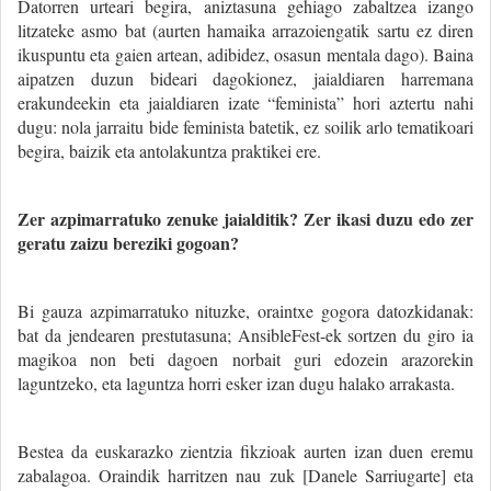
Datorren urteari begira, aniztasuna gehiago zabaltzea izango
litzateke asmo bat (aurten hamaika arrazoiengatik sartu ez diren
ikuspuntu eta gaien artean, adibidez, osasun mentala dago). Baina
aipatzen duzun bideari dagokionez, jaialdiaren harremana
erakundeekin eta jaialdiaren izate “feminista” hori aztertu nahi
dugu: nola jarraitu bide feminista batetik, ez soilik arlo tematikoari
begira, baizik eta antolakuntza praktikei ere.
Zer azpimarratuko zenuke jaialditik? Zer ikasi duzu edo zer
geratu zaizu bereziki gogoan?
Bi gauza azpimarratuko nituzke, oraintxe gogora datozkidanak:
bat da jendearen prestutasuna; AnsibleFest-ek sortzen du giro ia
magikoa non beti dagoen norbait guri edozein arazorekin
laguntzeko, eta laguntza horri esker izan dugu halako arrakasta.
Bestea da euskarazko zientzia fikzioak aurten izan duen eremu
zabalagoa. Oraindik harritzen nau zuk [Danele Sarriugarte] eta