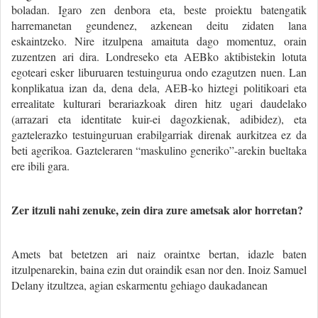
boladan. Igaro zen denbora eta, beste proiektu batengatik
harremanetan geundenez, azkenean deitu zidaten lana
eskaintzeko. Nire itzulpena amaituta dago momentuz, orain
zuzentzen ari dira. Londreseko eta AEBko aktibistekin lotuta
egoteari esker liburuaren testuingurua ondo ezagutzen nuen. Lan
konplikatua izan da, dena dela, AEB-ko hiztegi politikoari eta
errealitate kulturari berariazkoak diren hitz ugari daudelako
(arrazari eta identitate kuir-ei dagozkienak, adibidez), eta
gaztelerazko testuinguruan erabilgarriak direnak aurkitzea ez da
beti agerikoa. Gazteleraren “maskulino generiko”-arekin bueltaka
ere ibili gara.
Zer itzuli nahi zenuke, zein dira zure ametsak alor horretan?
Amets bat betetzen ari naiz oraintxe bertan, idazle baten
itzulpenarekin, baina ezin dut oraindik esan nor den. Inoiz Samuel
Delany itzultzea, agian eskarmentu gehiago daukadanean