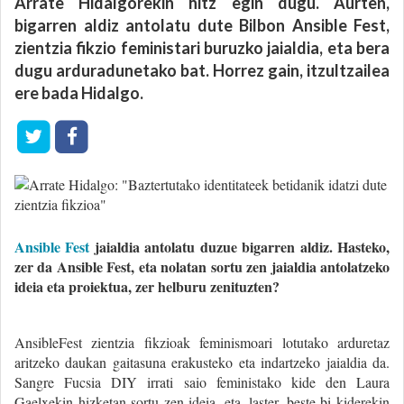
Arrate Hidalgorekin hitz egin dugu. Aurten,
bigarren aldiz antolatu dute Bilbon Ansible Fest,
zientzia fikzio feministari buruzko jaialdia, eta bera
dugu arduradunetako bat. Horrez gain, itzultzailea
ere bada Hidalgo.
Ansible Fest
jaialdia antolatu duzue bigarren aldiz. Hasteko,
zer da Ansible Fest, eta nolatan sortu zen jaialdia antolatzeko
ideia eta proiektua, zer helburu zenituzten?
AnsibleFest zientzia fikzioak feminismoari lotutako arduretaz
aritzeko daukan gaitasuna erakusteko eta indartzeko jaialdia da.
Sangre Fucsia DIY irrati saio feministako kide den Laura
Gaelxekin hizketan sortu zen ideia, eta, laster, beste bi kiderekin