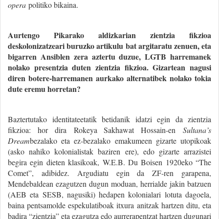
opera
politiko bikaina.
Aurtengo Pikarako aldizkarian zientzia fikzioa
deskolonizatzeari buruzko artikulu bat argitaratu zenuen, eta
bigarren Ansiblen zera aztertu duzue, LGTB harremanek
nolako presentzia duten zientzia fikzioa. Gizartean nagusi
diren botere-harremanen aurkako alternatibek nolako tokia
dute eremu horretan?
Baztertutako identitateetatik betidanik idatzi egin da zientzia
fikzioa: hor dira Rokeya Sakhawat Hossain-en
Sultana’s
Dream
bezalako eta ez-bezalako emakumeen gizarte utopikoak
(asko nahiko kolonialistak baziren ere), edo gizarte arrazistei
begira egin dieten klasikoak, W.E.B. Du Boisen 1920eko “The
Comet”, adibidez. Argudiatu egin da ZF-ren garapena,
Mendebaldean ezagutzen dugun moduan, herrialde jakin batzuen
(AEB eta SESB, nagusiki) hedapen kolonialari lotuta dagoela,
baina pentsamolde espekulatiboak itxura anitzak hartzen ditu, eta
badira “zientzia” eta ezagutza edo aurrerapentzat hartzen dugunari