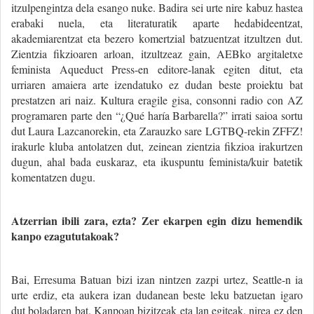
itzulpengintza dela esango nuke. Badira sei urte nire kabuz hastea
erabaki nuela, eta literaturatik aparte hedabideentzat,
akademiarentzat eta bezero komertzial batzuentzat itzultzen dut.
Zientzia fikzioaren arloan, itzultzeaz gain, AEBko argitaletxe
feminista Aqueduct Press-en editore-lanak egiten ditut, eta
urriaren amaiera arte izendatuko ez dudan beste proiektu bat
prestatzen ari naiz. Kultura eragile gisa, consonni radio con AZ
programaren parte den “¿Qué haría Barbarella?” irrati saioa sortu
dut Laura Lazcanorekin, eta Zarauzko sare LGTBQ-rekin ZFFZ!
irakurle kluba antolatzen dut, zeinean zientzia fikzioa irakurtzen
dugun, ahal bada euskaraz, eta ikuspuntu feminista/kuir batetik
komentatzen dugu.
Atzerrian ibili zara, ezta? Zer ekarpen egin dizu hemendik
kanpo ezagututakoak?
Bai, Erresuma Batuan bizi izan nintzen zazpi urtez, Seattle-n ia
urte erdiz, eta aukera izan dudanean beste leku batzuetan igaro
dut boladaren bat. Kanpoan bizitzeak eta lan egiteak, nirea ez den