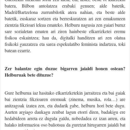
batera, Bilbon antolatzea erabaki genuen; alde batetik,
Madril/Bartzelona zurrunbilotik atera nahian, eta beste alde
batetik, euskaraz sortzen eta berreskuratzen ari zen emakumeen
zientzia fikzioari lekua emateko. Helburu nagusia zen gaiari buruz
sare sozialetan ematen ari ziren hainbeste elkarrizketei eremu
fisikoa eskaintzea; hau da, digitalki handitzen ari zen olatua
fisikoki gauzatzea eta sarea espekulatibo feminista indartzea, toki
batean ezarriz.
Zer balantze egin duzue bigarren jaialdi honen ostean?
Helburuak bete dituzue?
Gure helburua iaz hasitako elkarrizketekin jarraitzea eta bai gaiak
bai zientzia fikzioaren eremuak (zinema, musika, rola…) are
anitzagoak izatea zen, eta dudarik gabe, helburu hori bete dugu.
Aurten argiago daukagu zenbat lagun etorri diren, badakigu ere
hedabideen arreta ez dugula galdu, nobedadea ez izan arren, eta
halako informazioa oso baliotsua da guretzat hirugarren jaialdi bat