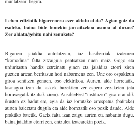
muntatzeari begira.
Lehen ediziotik bigarrenera ezer aldatu al da? Agian goiz da
esateko, baina bide honekin jarraitzekoa asmoa al duzue?
Zer aldatu/gehitu nahi zenukete?
Bigarren jaialdia antolatzean, iaz hasiberriak izatearen
“komodina” falta zitzaigula pentsatzen nuen maiz. Gogo eta
urduritasun handiz estreinatu ginen eta jaialdira etorri ziren
guztien artean berritasun hori nabarmena zen. Une oro ospakizun
giroa sentitzen genuen, oso elektrikoa. Aurten, alde horretatik,
lasaiagoa izan da, askok bazekiten zer espero zezaketen (eta
horrexegatik itzuliak ziren). AnsibleFest “instituzio” gisa oraindik
ikusten ez badut ere, egia da iaz lortutako errespetua (baliteke)
aurten baieztatu dugula eta alde horretatik oso pozik daude. Alde
praktiko batetik, Gaelx falta izan zaigu aurten eta nabaritu dugu,
baina jaialdira etorri zen, entzulea izatearekin pozik.