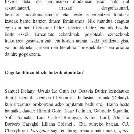
fikzioa dela, eta feminismoa diodanean esan nahi dut
sexualitateari, arrazari, desgaitasunari,
herritartasun/kolonialismoari eta beste esperientziei lotutako
izateak barne hartzen dituen feminismoa. Nik mundua ezagutu
egin dut beti fikzioaren bidez, istorioen bidez, eta nik bezala,
beste askok. Errealitate ezberdinak, posibleak, ezinezkoak
irakurtzea gustatzen zait, eta horien artean, izaki politizatu gisa,
gai politikoetan aritzen den literatura “prospektiboa” eta arraroa
da nire gogokoena.
Gogoko dituzu idazle batzuk aipatuko?
Samuel Delany, Ursula Le Guin eta Octavia Butler izendatuko
ditut hasieratik, zientzia fikzioan eta fantasian arituak (Delanyk
kuir literatura orokorrean asko argitaratu badu ere). Baina beste
hamaika daude: Hiromi Goto, Isaac Fellman, Gabrielle Squailia,
Sofia Samatar, Luis Carlos Barragán, Karen Lord, Almijara
Barbero Carvajal, Liliana Colanzi… Eta, aurreko batean, C.J.
Cherryh-ren
Foreigner
sagaren hirugarrena amaitu nuen,
space