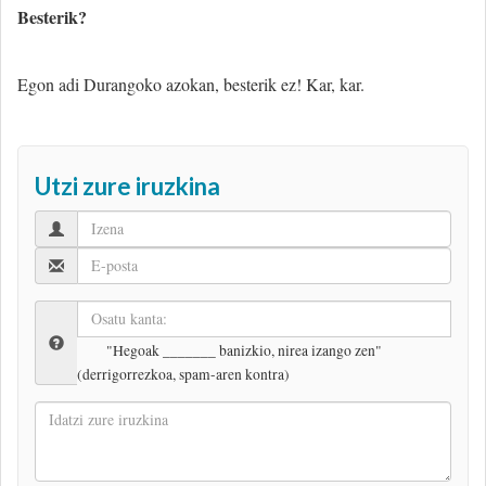
Besterik?
Egon adi Durangoko azokan, besterik ez! Kar, kar.
Utzi zure iruzkina
"Hegoak _______ banizkio, nirea izango zen"
(derrigorrezkoa, spam-aren kontra)
Idatzi
zure
iruzkina