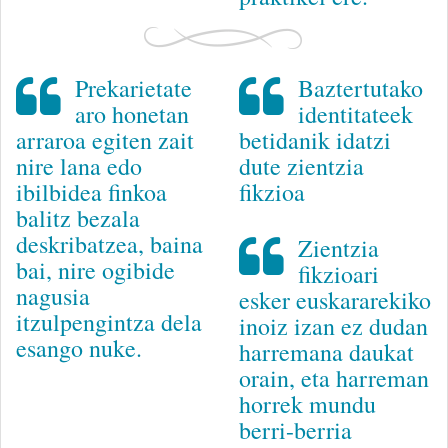
Prekarietate
Baztertutako
aro honetan
identitateek
arraroa egiten zait
betidanik idatzi
nire lana edo
dute zientzia
ibilbidea finkoa
fikzioa
balitz bezala
deskribatzea, baina
Zientzia
bai, nire ogibide
fikzioari
nagusia
esker euskararekiko
itzulpengintza dela
inoiz izan ez dudan
esango nuke.
harremana daukat
orain, eta harreman
horrek mundu
berri-berria