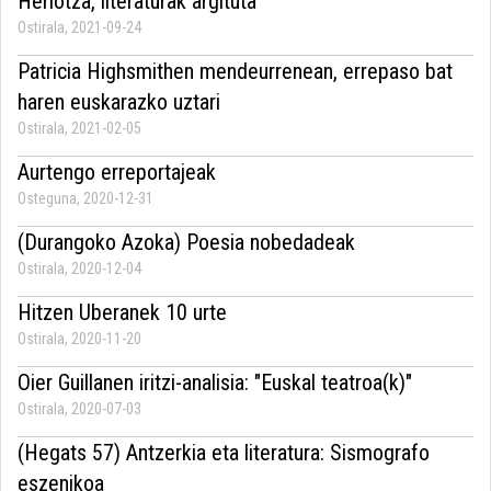
Heriotza, literaturak argituta
Ostirala, 2021-09-24
Patricia Highsmithen mendeurrenean, errepaso bat
haren euskarazko uztari
Ostirala, 2021-02-05
Aurtengo erreportajeak
Osteguna, 2020-12-31
(Durangoko Azoka) Poesia nobedadeak
Ostirala, 2020-12-04
Hitzen Uberanek 10 urte
Ostirala, 2020-11-20
Oier Guillanen iritzi-analisia: "Euskal teatroa(k)"
Ostirala, 2020-07-03
(Hegats 57) Antzerkia eta literatura: Sismografo
eszenikoa