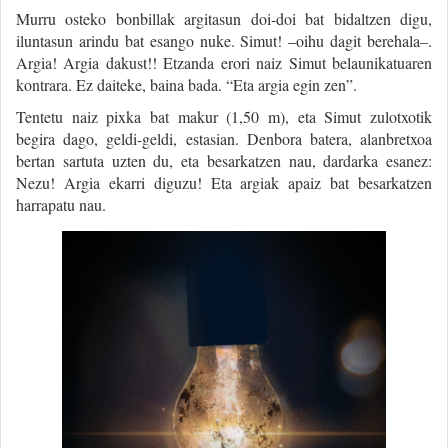
Murru osteko bonbillak argitasun doi-doi bat bidaltzen digu,
iluntasun arindu bat esango nuke. Simut! –oihu dagit berehala–.
Argia! Argia dakust!! Etzanda erori naiz Simut belaunikatuaren
kontrara. Ez daiteke, baina bada. “Eta argia egin zen”.
Tentetu naiz pixka bat makur (1,50 m), eta Simut zulotxotik
begira dago, geldi-geldi, estasian. Denbora batera, alanbretxoa
bertan sartuta uzten du, eta besarkatzen nau, dardarka esanez:
Nezu! Argia ekarri diguzu! Eta argiak apaiz bat besarkatzen
harrapatu nau.