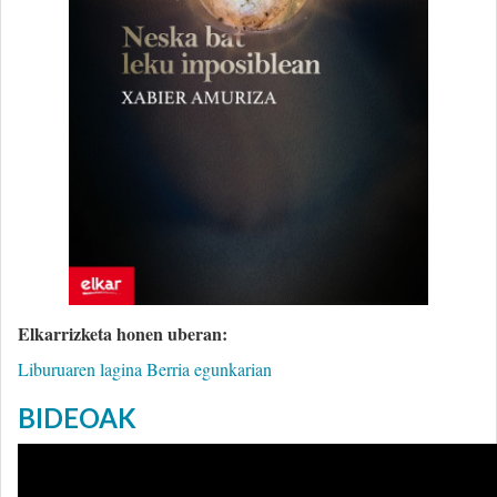
Elkarrizketa honen uberan:
Liburuaren lagina Berria egunkarian
BIDEOAK