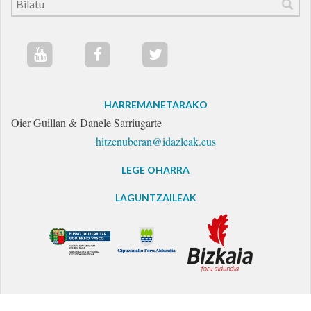
HARREMANETARAKO
Oier Guillan & Danele Sarriugarte
hitzenuberan@idazleak.eus
LEGE OHARRA
LAGUNTZAILEAK