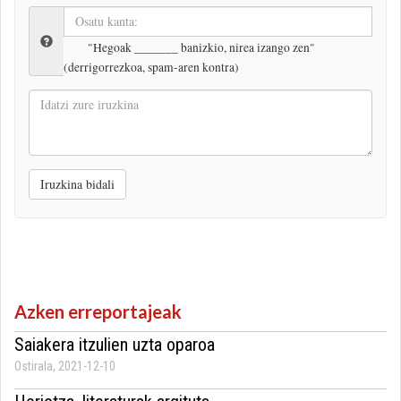
"Hegoak _______ banizkio, nirea izango zen"
(derrigorrezkoa, spam-aren kontra)
Idatzi
zure
iruzkina
Iruzkina bidali
Azken erreportajeak
Saiakera itzulien uzta oparoa
Ostirala, 2021-12-10